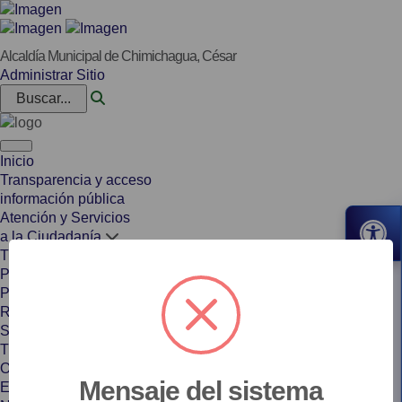
Alcaldía Municipal de Chimichagua, César
Administrar Sitio
Buscar...
Inicio
Transparencia y acceso
información pública
Atención y Servicios
a la Ciudadanía
Trámites y Servicios
Pagos en Línea
Peticiones, Quejas,
Reclamos y Denuncias
Servicios de Atención en Línea
Trabaja con nosotros
Ofertas Laborales
Mensaje del sistema
Envíe su Hoja de Vida