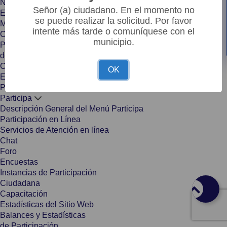
Notificaciones a Terceros
Señor (a) ciudadano. En el momento no
Encuestas
se puede realizar la solicitud. Por favor
Mecanismos de Participación
intente más tarde o comuníquese con el
Ciudadana
municipio.
Participación en la formulación
de políticas
Caracterización de Usuarios
OK
Escríbale Al Alcalde
Portal de Niños
Participa
Descripción General del Menú Participa
Participación en Línea
Servicios de Atención en línea
Chat
Foro
Encuestas
Instancias de Participación
Ciudadana
Capacitación
Estadísticas del Sitio Web
Balances y Estadísticas
de Participación